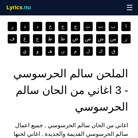
☰
Lyrics
.nu
ا
ب
ت
ث
ج
ح
خ
د
ذ
ر
ز
س
ش
ص
ض
ط
ظ
ع
غ
ف
ق
ك
ل
م
ن
هـ
و
ي
الملحن سالم الحرسوسي
- 3 اغاني من الحان سالم
الحرسوسي
اغاني من الحان سالم الحرسوسي , جميع اعمال
سالم الحرسوسي القديمة والجديدة , اغاني لحنها