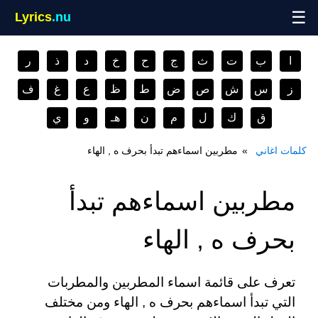
☰
Lyrics
.nu
ا
ب
ت
ث
ج
ح
خ
د
ذ
ر
ز
س
ش
ص
ض
ط
ظ
ع
غ
ف
ق
ك
ل
م
ن
هـ
و
ي
كلمات اغاني
مطربين اسماءهم تبدأ بحرف ه , الهاء
مطربين اسماءهم تبدأ
بحرف ه , الهاء
تعرف على قائمة اسماء المطربين والمطربات
التي تبدأ اسماءهم بحرف ه , الهاء ومن مختلف