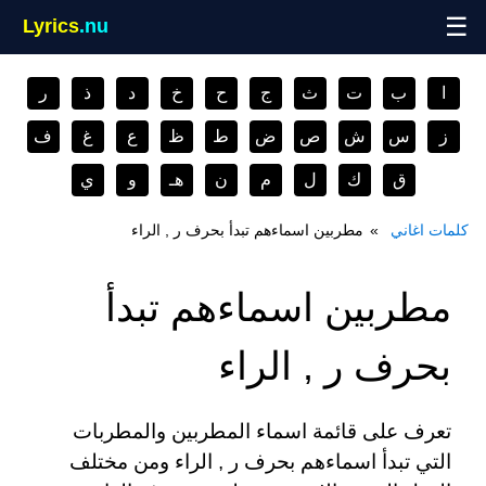
☰
Lyrics
.nu
ا
ب
ت
ث
ج
ح
خ
د
ذ
ر
ز
س
ش
ص
ض
ط
ظ
ع
غ
ف
ق
ك
ل
م
ن
هـ
و
ي
كلمات اغاني
مطربين اسماءهم تبدأ بحرف ر , الراء
مطربين اسماءهم تبدأ
بحرف ر , الراء
تعرف على قائمة اسماء المطربين والمطربات
التي تبدأ اسماءهم بحرف ر , الراء ومن مختلف