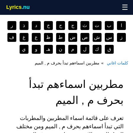
☰
Lyrics
.nu
ا
ب
ت
ث
ج
ح
خ
د
ذ
ر
ز
س
ش
ص
ض
ط
ظ
ع
غ
ف
ق
ك
ل
م
ن
هـ
و
ي
كلمات اغاني
مطربين اسماءهم تبدأ بحرف م , الميم
مطربين اسماءهم تبدأ
بحرف م , الميم
تعرف على قائمة اسماء المطربين والمطربات
التي تبدأ اسماءهم بحرف م , الميم ومن مختلف