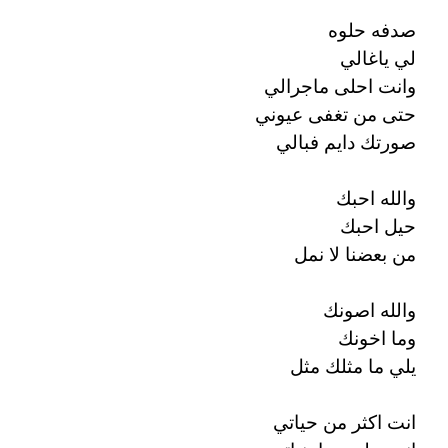
صدفه حلوه
لي ياغالي
وانت احلى ماجرالي
حتى من تغفى عيوني
صورتك دايم فبالي
والله احبك
حيل احبك
من بعضنا لا نمل
والله اصونك
وما اخونك
يلي ما مثلك مثل
انت اكثر من حياتي