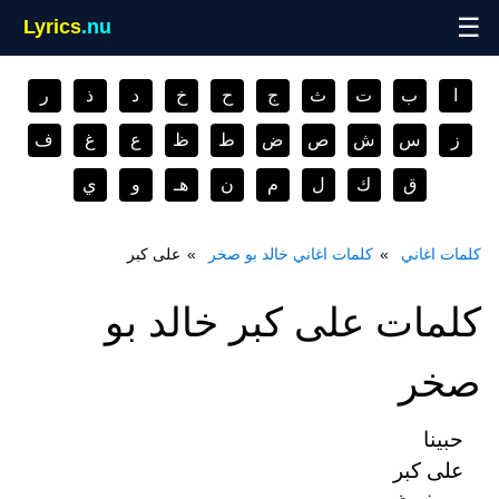
☰
Lyrics
.nu
ا
ب
ت
ث
ج
ح
خ
د
ذ
ر
ز
س
ش
ص
ض
ط
ظ
ع
غ
ف
ق
ك
ل
م
ن
هـ
و
ي
كلمات اغاني
كلمات اغاني خالد بو صخر
على كبر
كلمات على كبر خالد بو
صخر
حبينا
على كبر