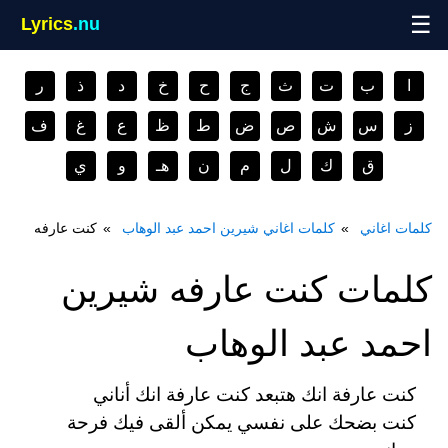
☰
Lyrics
.nu
ا
ب
ت
ث
ج
ح
خ
د
ذ
ر
ز
س
ش
ص
ض
ط
ظ
ع
غ
ف
ق
ك
ل
م
ن
هـ
و
ي
كلمات اغاني
كلمات اغاني شيرين احمد عبد الوهاب
كنت عارفه
كلمات كنت عارفه شيرين
احمد عبد الوهاب
كنت عارفة انك هتبعد كنت عارفة انك أناني
كنت بضحك على نفسي يمكن ألقى فيك فرحة