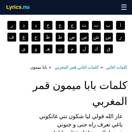
☰
Lyrics
.nu
ا
ب
ت
ث
ج
ح
خ
د
ذ
ر
ز
س
ش
ص
ض
ط
ظ
ع
غ
ف
ق
ك
ل
م
ن
هـ
و
ي
كلمات اغاني
كلمات اغاني قمر المغربي
بابا ميمون
كلمات بابا ميمون قمر
المغربي
عار الله قولي ليا شكون نتي غاتكوني
باغي نعرف راه جنى و جنوني