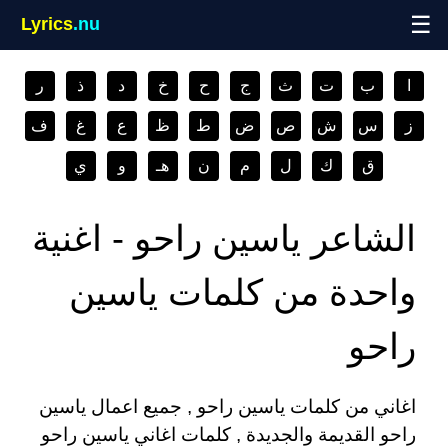
☰
Lyrics
.nu
ا
ب
ت
ث
ج
ح
خ
د
ذ
ر
ز
س
ش
ص
ض
ط
ظ
ع
غ
ف
ق
ك
ل
م
ن
هـ
و
ي
الشاعر ياسين راحو - اغنية
واحدة من كلمات ياسين
راحو
اغاني من كلمات ياسين راحو , جميع اعمال ياسين
راحو القديمة والجديدة , كلمات اغاني ياسين راحو